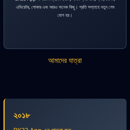
এভিয়েটর, পোকার এবং আরও অনেক কিছু। প্রতি সপ্তাহে নতুন গেম
যোগ হয়।
আমাদের যাত্রা
২০১৮