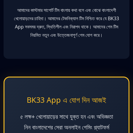
আমাদের কাস্টমার সাপোর্ট টিম বাংলায় কথা বলে এবং বোঝে বাংলাদেশী
খেলোয়াড়দের চাহিদা। আমাদের টেকনিক্যাল টিম নিশ্চিত করে যে BK33
App সবসময় দ্রুত, স্থিতিশীল এবং নিরাপদ থাকে। আমাদের গেম টিম
নিয়মিত নতুন এবং উত্তেজনাপূর্ণ গেম যোগ করে।
BK33 App এ যোগ দিন আজই
৫ লক্ষ+ খেলোয়াড়ের সাথে যুক্ত হন এবং অভিজ্ঞতা
নিন বাংলাদেশের সেরা অনলাইন গেমিং প্ল্যাটফর্ম