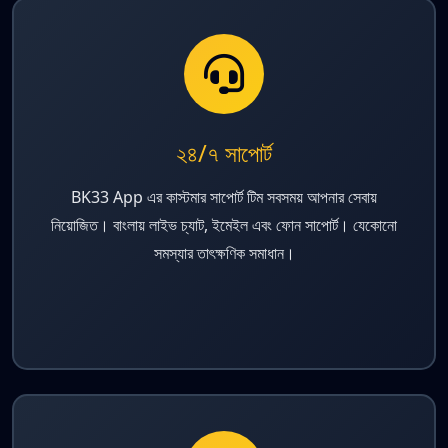
২৪/৭ সাপোর্ট
BK33 App এর কাস্টমার সাপোর্ট টিম সবসময় আপনার সেবায়
নিয়োজিত। বাংলায় লাইভ চ্যাট, ইমেইল এবং ফোন সাপোর্ট। যেকোনো
সমস্যার তাৎক্ষণিক সমাধান।