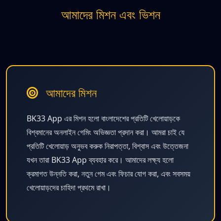
আমাদের মিশন এবং ভিশন
আমাদের মিশন
BK33 App এর মিশন হলো বাংলাদেশের প্রতিটি খেলোয়াড়কে
বিশ্বমানের অনলাইন গেমিং অভিজ্ঞতা প্রদান করা। আমরা চাই যে
প্রতিটি খেলোয়াড় অনুভব করুক নিরাপত্তা, বিশ্বাস এবং উত্তেজনা
যখন তারা BK33 App ব্যবহার করে। আমাদের লক্ষ্য হলো
ক্রমাগত উন্নতি করা, নতুন গেম এবং ফিচার যোগ করা, এবং সবসময়
খেলোয়াড়দের চাহিদা প্রথমে রাখা।