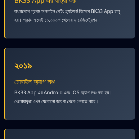
BK33 App এর যাত্রা শুরু
বাংলাদেশে প্রথম অনলাইন বেটিং প্ল্যাটফর্ম হিসেবে BK33 App চালু
হয়। প্রথম মাসেই ১০,০০০+ খেলোয় ড় রেজিস্ট্রেশন।
২০১৯
মোবাইল অ্যাপ লঞ্চ
BK33 App এর Android এবং iOS অ্যাপ লঞ্চ করা হয়।
খেলোয়াড়রা এখন যেকোনো জায়গা থেকে খেলতে পারে।