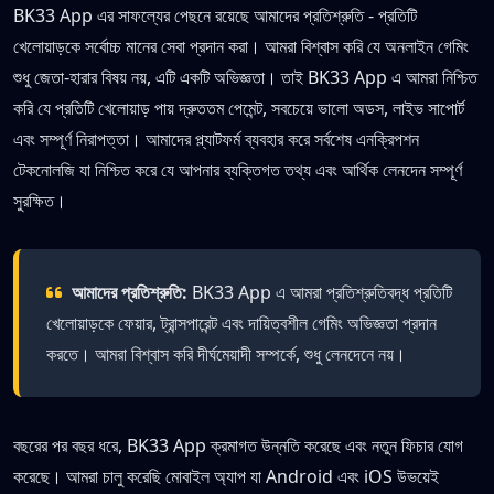
BK33 App এর সাফল্যের পেছনে রয়েছে আমাদের প্রতিশ্রুতি - প্রতিটি
খেলোয়াড়কে সর্বোচ্চ মানের সেবা প্রদান করা। আমরা বিশ্বাস করি যে অনলাইন গেমিং
শুধু জেতা-হারার বিষয় নয়, এটি একটি অভিজ্ঞতা। তাই BK33 App এ আমরা নিশ্চিত
করি যে প্রতিটি খেলোয়াড় পায় দ্রুততম পেমেন্ট, সবচেয়ে ভালো অডস, লাইভ সাপোর্ট
এবং সম্পূর্ণ নিরাপত্তা। আমাদের প্ল্যাটফর্ম ব্যবহার করে সর্বশেষ এনক্রিপশন
টেকনোলজি যা নিশ্চিত করে যে আপনার ব্যক্তিগত তথ্য এবং আর্থিক লেনদেন সম্পূর্ণ
সুরক্ষিত।
আমাদের প্রতিশ্রুতি:
BK33 App এ আমরা প্রতিশ্রুতিবদ্ধ প্রতিটি
খেলোয়াড়কে ফেয়ার, ট্রান্সপারেন্ট এবং দায়িত্বশীল গেমিং অভিজ্ঞতা প্রদান
করতে। আমরা বিশ্বাস করি দীর্ঘমেয়াদী সম্পর্কে, শুধু লেনদেনে নয়।
বছরের পর বছর ধরে, BK33 App ক্রমাগত উন্নতি করেছে এবং নতুন ফিচার যোগ
করেছে। আমরা চালু করেছি মোবাইল অ্যাপ যা Android এবং iOS উভয়েই