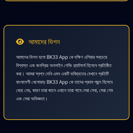
আমাদের ভিশন
আমাদের ভিশন হলো BK33 App কে দক্ষিণ এশিয়ার সবচেয়ে
বিশ্বস্ত এবং জনপ্রিয় অনলাইন গেমিং প্ল্যাটফর্ম হিসেবে প্রতিষ্ঠিত
করা। আমরা স্বপ্ন দেখি এমন একটি ভবিষ্যতের যেখানে প্রতিটি
বাংলাদেশী খেলোয়াড় BK33 App কে তাদের প্রথম পছন্দ হিসেবে
বেছে নেয়, কারণ তারা জানে এখানে তারা পাবে সেরা সেবা, সেরা গেম
এবং সেরা অভিজ্ঞতা।