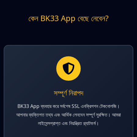
কেন BK33 App বেছে নেবেন?
সম্পূর্ণ নিরাপদ
BK33 App ব্যবহার করে সর্বশেষ SSL এনক্রিপশন টেকনোলজি।
আপনার ব্যক্তিগত তথ্য এবং আর্থিক লেনদেন সম্পূর্ণ সুরক্ষিত। আমরা
লাইসেন্সপ্রাপ্ত এবং নিয়ন্ত্রিত প্ল্যাটফর্ম।